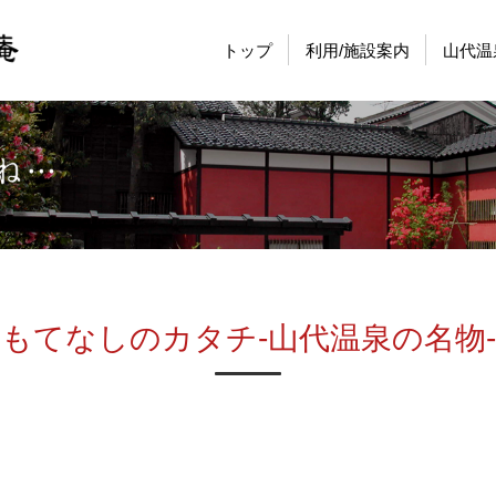
トップ
利用/施設案内
山代温
もてなしのカタチ-山代温泉の名物-