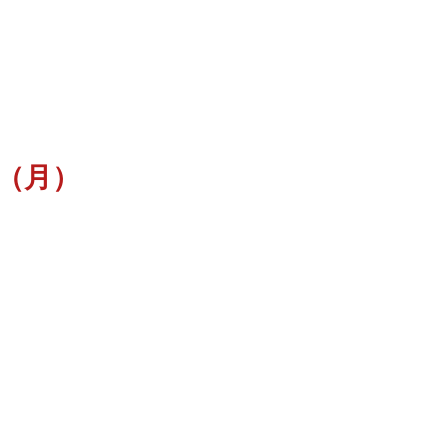
4（月）
名